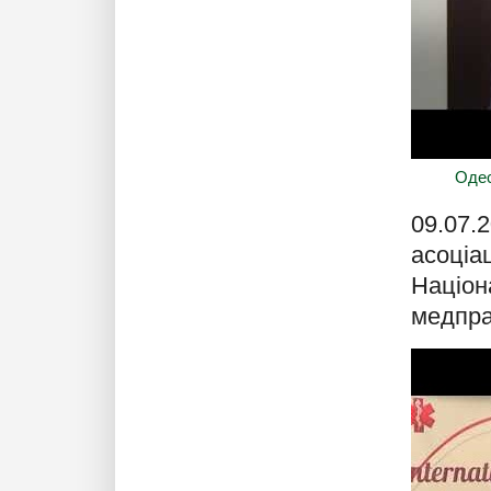
Одес
09.07.
асоціац
Націон
медпра