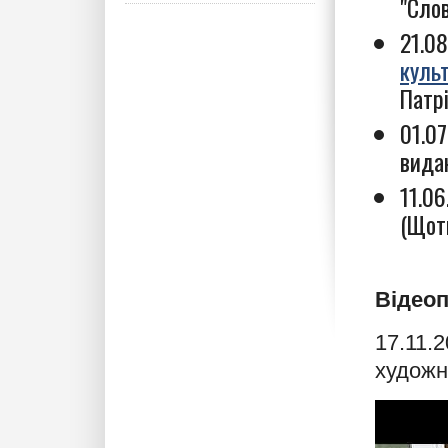
"Слов
21.0
культ
Патрі
01.0
вида
11.0
(Щот
Відео
17.11.
художн