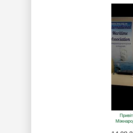
Привіт
Міжнарод