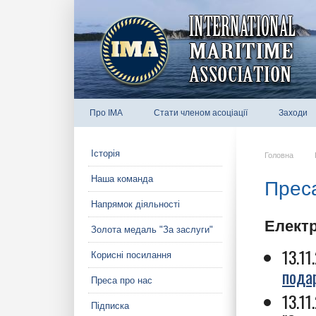
Про IMA
Стати членом асоціації
Заходи
Історія
Головна
Наша команда
Прес
Напрямок діяльності
Електр
Золота медаль "За заслуги"
13.1
Корисні посилання
пода
Преса про нас
13.1
Підписка