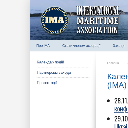
Про IMA
Стати членом асоціації
Заходи
Календар подій
Головна
Партнерські заходи
Кален
(IMA)
Презентації
28.11
конфе
29.10
Ukrai