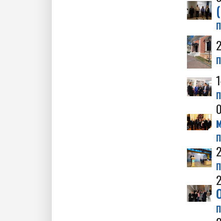
(
п
п
п
м
п
2
п
2
О
п