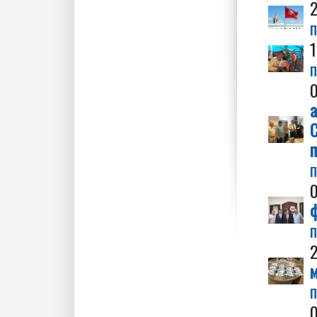
п
п
а
С
п
п
п
м
п