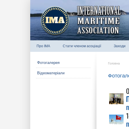
Про IMA
Стати членом асоціації
Заходи
Фотогалерея
Головна
Відеоматеріали
Фотогал
П
п
п