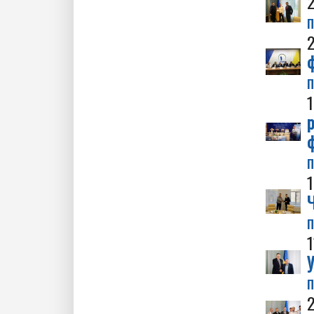
2
п
п
1
р
п
1
Ч
п
1
У
п