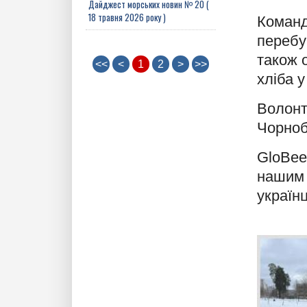
Дайджест морських новин № 20 (
18 травня 2026 року )
Команд
перебу
також 
<<
<
1
2
>
>>
хліба у
Волонт
Чорноб
GloBee
нашим 
українц