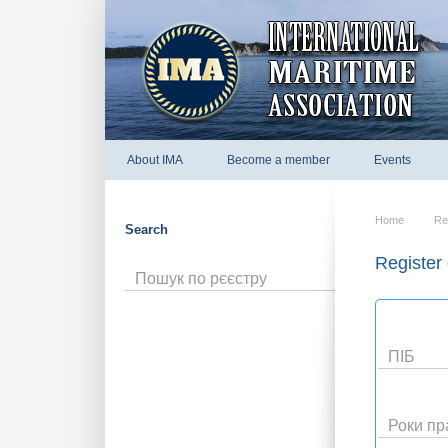
About IMA
Become a member
Events
Home
Re
Search
Register 
Пошук по рєєстру
ПІБ
Роки пр