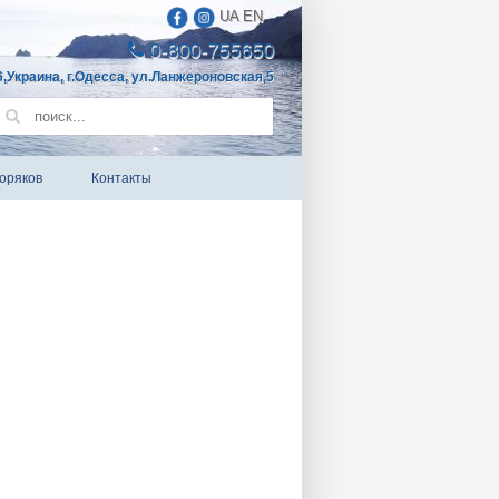
UA
EN
0-800-755650
,Украина, г.Одесса, ул.Ланжероновская,5
оряков
Контакты