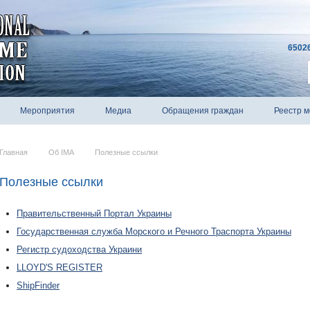
65026
Мероприятия
Медиа
Обращения граждан
Реестр м
Главная
Об IMA
Полезные ссылки
Полезные ссылки
Правительственный Портал Украины
Государственная служба Морского и Речного Траспорта Украины
Регистр судоходства Украини
LLOYD'S REGISTER
ShipFinder