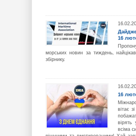
16.02.2
Дайдже
16 лют
Пропон
морських новин за тиждень, найціка
збірнику.
16.02.2
16 лют
Міжнар
вітає з
побажат
вірять
всіма с
рішучими та вмотивованими! Хай завж