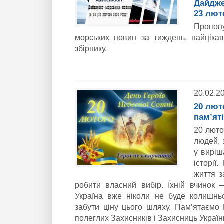
Дайдже
23 лют
Пропон
морських новин за тиждень, найціка
збірнику.
20.02.2
20 лют
пам’яті
20 люто
людей, 
у виріш
історії
життя з
робити власний вибір. Їхній вчинок —
Україна вже ніколи не буде колишнь
забути ціну цього шляху. Пам’ятаємо 
полеглих Захисників і Захисниць Україн