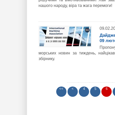
нашого народу, віра та жага перемоги!
09.02.2
Дайдже
09 лют
Пропон
морських новин за тиждень, найціка
збірнику.
<<
<
4
5
6