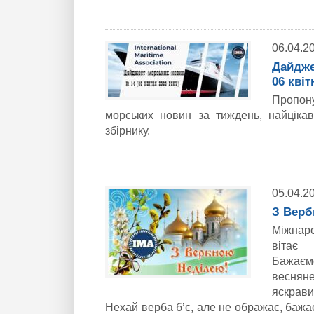
06.04.2
Дайдже
06 квіт
Пропон
морських новин за тиждень, найціка
збірнику.
05.04.2
З Верб
Міжнар
вітає
Бажаємо
веснян
яскрави
Нехай верба б’є, але не ображає, бажає