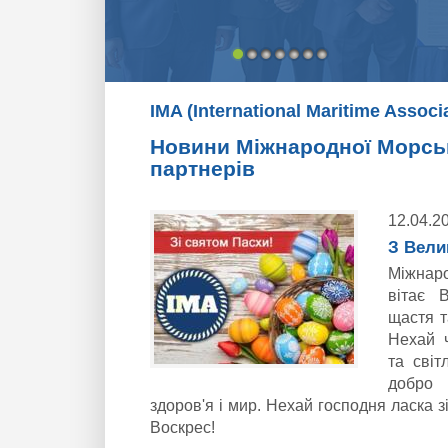
IMA (International Maritime Assoc
Новини Міжнародної Морськи
партнерів
12.04.2
З Вели
Міжнар
вітає 
щастя т
Нехай 
та світ
добро
здоров'я і мир. Нехай господня ласка з
Воскрес!