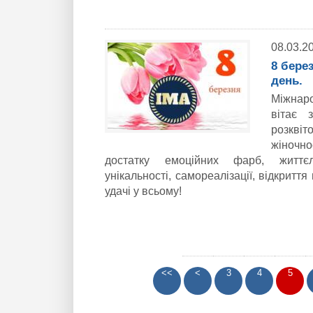
08.03.2
8 бере
день.
Міжнар
вітає 
розкві
жіночн
достатку емоційних фарб, життєл
унікальності, самореалізації, відкриття
удачі у всьому!
<<
<
3
4
5