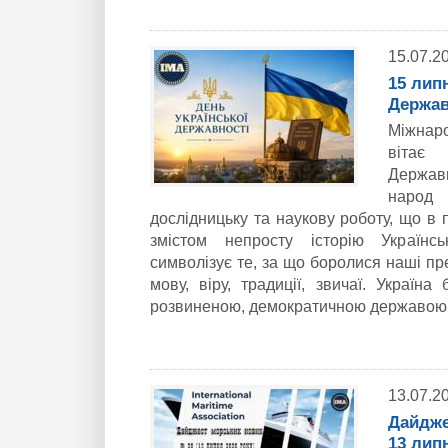
15.07.2
15 лип
Держав
Міжнар
вітає
Держав
народ
дослідницьку та наукову роботу, що в 
змістом непросту історію Українс
символізує те, за що боролися наші пре
мову, віру, традиції, звичаї. Україн
розвиненою, демократичною державою! 
13.07.2
Дайдже
13 лип