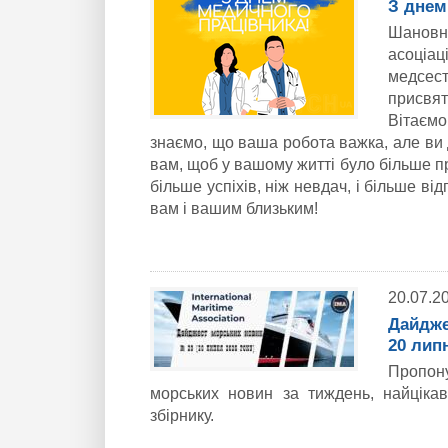
З днем
Шановн
асоціаці
медсес
присвя
Вітає
знаємо, що ваша робота важка, але ви 
вам, щоб у вашому житті було більше пр
більше успіхів, ніж невдач, і більше ві
вам і вашим близьким!
20.07.2
Дайдже
20 лип
Пропон
морських новин за тиждень, найціка
збірнику.