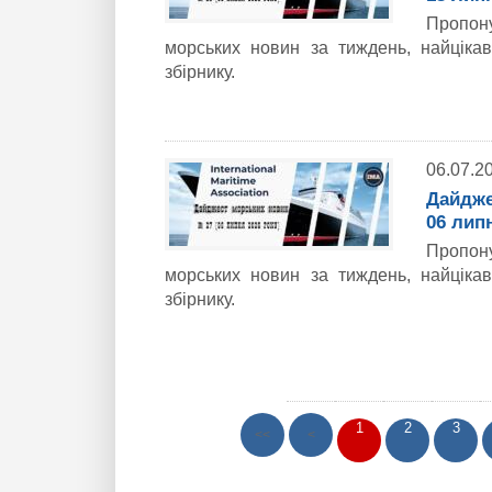
Пропон
морських новин за тиждень, найціка
збірнику.
06.07.2
Дайдже
06 лип
Пропон
морських новин за тиждень, найціка
збірнику.
1
2
3
<<
<