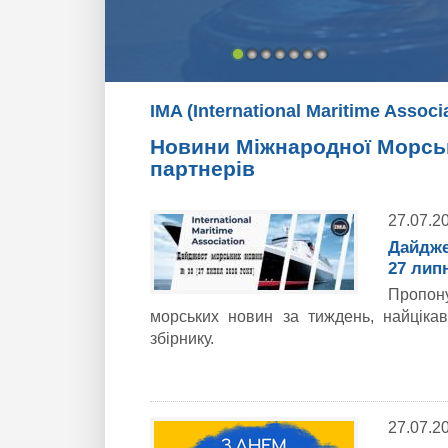
IMA (International Maritime Assoc
Новини Міжнародної Морськи
партнерів
27.07.2
Дайдже
27 лип
Пропон
морських новин за тиждень, найціка
збірнику.
27.07.2