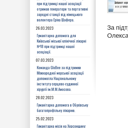
при підтримці нашої асоціації
отримав генератори та портативні
зарядні станції від німецького
волонтера Еріка Шафера.
За під
26.03.2023
Олекса
Гуманітарна допомога для
Київської міської клінічної лікарні
№18 при підтримці нашої
асоціації.
07.03.2023
Команда GloBee за підтримки
Міжнародної морської асоціації
допомогла Національному
інституту серцево-судинної
хірургії ім.М.М.Амосова.
28.02.2023
Гуманітарна допомога в Обухівську
багатопрофільну лікарню.
25.02.2023
Гуманітарна місія на Херсонщину: