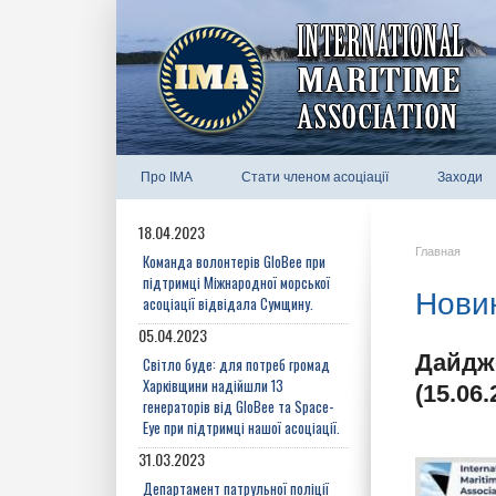
Про IMA
Стати членом асоціації
Заходи
18.04.2023
Главная
Команда волонтерів GloBee при
підтримці Міжнародної морської
Новин
асоціації відвідала Сумщину.
05.04.2023
Дайдже
Світло буде: для потреб громад
Харківщини надійшли 13
(15.06.
генераторів від GloBee та Space-
Eye при підтримці нашої асоціації.
31.03.2023
Департамент патрульної поліції