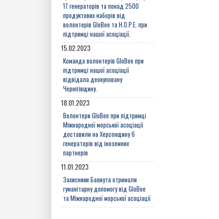
17 генераторів та понад 2500
продуктових наборів від
волонтерів GloBee та H.O.P.E. при
підтримці нашої асоціації.
15.02.2023
Команда волонтерів GloBee при
підтримці нашої асоціації
відвідала деокуповану
Чернігівщину.
18.01.2023
Волонтери GloBee при підтримці
Міжнародної морської асоціації
доставили на Херсонщину 6
генераторів від іноземних
партнерів
11.01.2023
Захисники Бахмута отримали
гуманітарну допомогу від GloBee
та Міжнародної морської асоціації