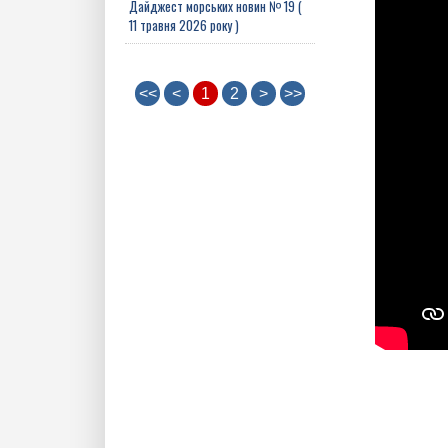
Дайджест морських новин № 19 (
11 травня 2026 року )
<<
<
1
2
>
>>